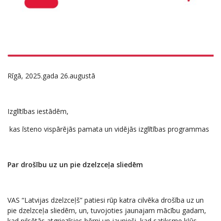
Rīgā, 2025.gada 26.augustā
Izglītības iestādēm,
kas īsteno vispārējās pamata un vidējās izglītības programmas
Par drošību uz un pie dzelzceļa sliedēm
VAS “Latvijas dzelzceļš” patiesi rūp katra cilvēka drošība uz un
pie dzelzceļa sliedēm, un, tuvojoties jaunajam mācību gadam,
kad pilsētās atgriezīsies bērni un jaunieši, kad satiksme kļūs