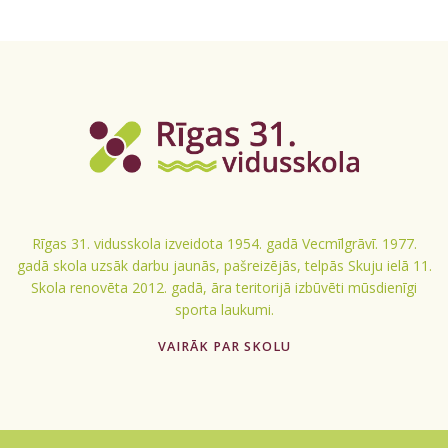
Rīgas 31. vidusskola izveidota 1954. gadā Vecmīlgrāvī. 1977.
gadā skola uzsāk darbu jaunās, pašreizējās, telpās Skuju ielā 11.
Skola renovēta 2012. gadā, āra teritorijā izbūvēti mūsdienīgi
sporta laukumi.
VAIRĀK PAR SKOLU