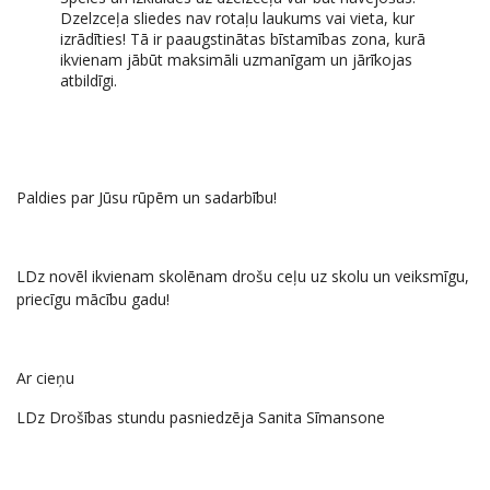
Dzelzceļa sliedes nav rotaļu laukums vai vieta, kur
izrādīties! Tā ir paaugstinātas bīstamības zona, kurā
ikvienam jābūt maksimāli uzmanīgam un jārīkojas
atbildīgi.
Paldies par Jūsu rūpēm un sadarbību!
LDz novēl ikvienam skolēnam drošu ceļu uz skolu un veiksmīgu,
priecīgu mācību gadu!
Ar cieņu
LDz Drošības stundu pasniedzēja Sanita Sīmansone