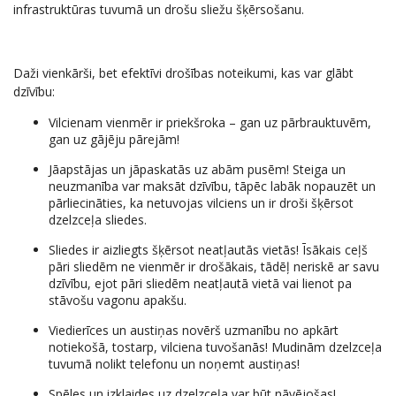
infrastruktūras tuvumā un drošu sliežu šķērsošanu.
Daži vienkārši, bet efektīvi drošības noteikumi, kas var glābt
dzīvību:
Vilcienam vienmēr ir priekšroka – gan uz pārbrauktuvēm,
gan uz gājēju pārejām!
Jāapstājas un jāpaskatās uz abām pusēm! Steiga un
neuzmanība var maksāt dzīvību, tāpēc labāk nopauzēt un
pārliecināties, ka netuvojas vilciens un ir droši šķērsot
dzelzceļa sliedes.
Sliedes ir aizliegts šķērsot neatļautās vietās! Īsākais ceļš
pāri sliedēm ne vienmēr ir drošākais, tādēļ neriskē ar savu
dzīvību, ejot pāri sliedēm neatļautā vietā vai lienot pa
stāvošu vagonu apakšu.
Viedierīces un austiņas novērš uzmanību no apkārt
notiekošā, tostarp, vilciena tuvošanās! Mudinām dzelzceļa
tuvumā nolikt telefonu un noņemt austiņas!
Spēles un izklaides uz dzelzceļa var būt nāvējošas!