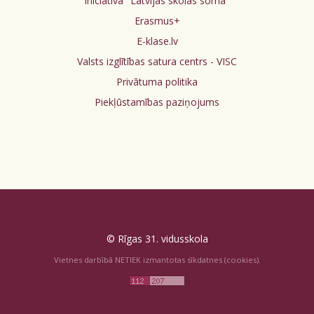
Iniciatīva "Latvijas skolas soma"
Erasmus+
E-klase.lv
Valsts izglītības satura centrs - VISC
Privātuma politika
Piekļūstamības paziņojums
© Rīgas 31. vidusskola
Vietnes darbībā NETIEK izmantotas sīkdatnes (cookies).