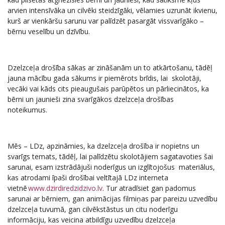
arvien intensīvāka un cilvēki steidzīgāki, vēlamies uzrunāt ikvienu,
kurš ar vienkāršu sarunu var palīdzēt pasargāt vissvarīgāko –
bērnu veselību un dzīvību.
Dzelzceļa drošība sākas ar zināšanām un to atkārtošanu, tādēļ
jauna mācību gada sākums ir piemērots brīdis, lai skolotāji,
vecāki vai kāds cits pieaugušais parūpētos un pārliecinātos, ka
bērni un jaunieši zina svarīgākos dzelzceļa drošības
noteikumus.
Mēs – LDz, apzināmies, ka dzelzceļa drošība ir nopietns un
svarīgs temats, tādēļ, lai palīdzētu skolotājiem sagatavoties šai
sarunai, esam izstrādājuši noderīgus un izglītojošus materiālus,
kas atrodami īpaši drošībai veltītajā LDz interneta
vietnē
www.dzirdiredzidzivo.lv
. Tur atradīsiet gan padomus
sarunai ar bērniem, gan animācijas filmiņas par pareizu uzvedību
dzelzceļa tuvumā, gan cilvēkstāstus un citu noderīgu
informāciju, kas veicina atbildīgu uzvedību dzelzceļa