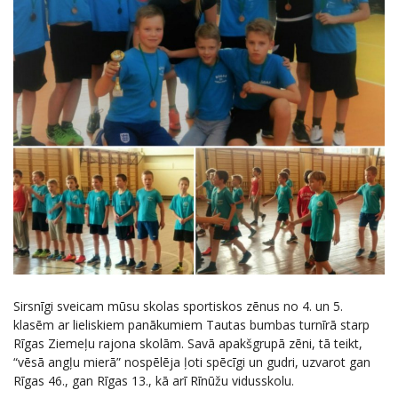
Sirsnīgi sveicam mūsu skolas sportiskos zēnus no 4. un 5.
klasēm ar lieliskiem panākumiem Tautas bumbas turnīrā starp
Rīgas Ziemeļu rajona skolām. Savā apakšgrupā zēni, tā teikt,
“vēsā angļu mierā” nospēlēja ļoti spēcīgi un gudri, uzvarot gan
Rīgas 46., gan Rīgas 13., kā arī Rīnūžu vidusskolu.