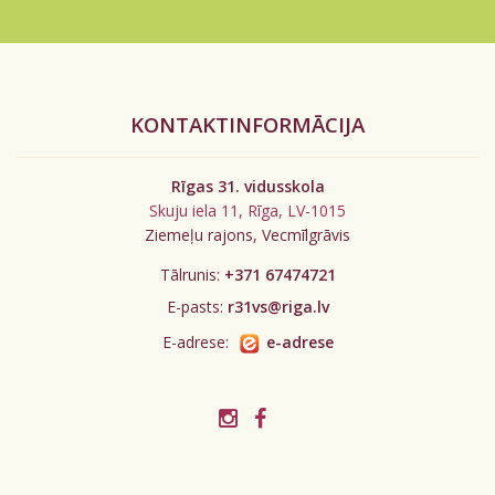
KONTAKTINFORMĀCIJA
Rīgas 31. vidusskola
Skuju iela 11, Rīga, LV-1015
Ziemeļu rajons, Vecmīlgrāvis
Tālrunis:
+371 67474721
E-pasts:
r31vs@riga.lv
E-adrese:
e-adrese