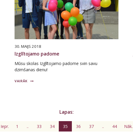
30. MAIJS 2018
Izglītojamo padome
Mūsu skolas Izglītojamo padome svin savu
dzimšanas dienu!
VAIRĀK
Lapas:
Iepr.
1
..
33
34
35
36
37
..
44
Nāk