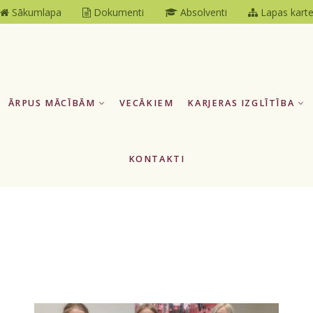
Sākumlapa
Dokumenti
Absolventi
Lapas kart
ĀRPUS MĀCĪBĀM
VECĀKIEM
KARJERAS IZGLĪTĪBA
KONTAKTI