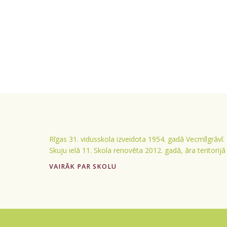
Rīgas 31. vidusskola izveidota 1954. gadā Vecmīlgrāvī.
Skuju ielā 11. Skola renovēta 2012. gadā, āra teritorij
VAIRĀK PAR SKOLU