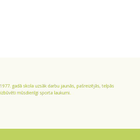
 1977. gadā skola uzsāk darbu jaunās, pašreizējās, telpās
ā izbūvēti mūsdienīgi sporta laukumi.