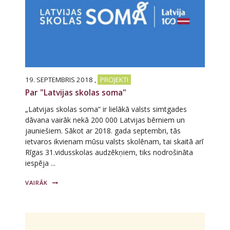
19. SEPTEMBRIS 2018
,
PROJEKTI
Par "Latvijas skolas soma"
„Latvijas skolas soma” ir lielākā valsts simtgades
dāvana vairāk nekā 200 000 Latvijas bērniem un
jauniešiem. Sākot ar 2018. gada septembri, tās
ietvaros ikvienam mūsu valsts skolēnam, tai skaitā arī
Rīgas 31.vidusskolas audzēkņiem, tiks nodrošināta
iespēja ...
VAIRĀK