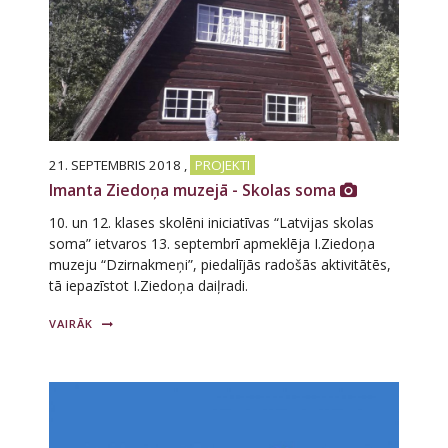
21. SEPTEMBRIS 2018
,
PROJEKTI
Imanta Ziedoņa muzejā - Skolas soma
10. un 12. klases skolēni iniciatīvas “Latvijas skolas
soma” ietvaros 13. septembrī apmeklēja I.Ziedoņa
muzeju “Dzirnakmeņi”, piedalījās radošās aktivitātēs,
tā iepazīstot I.Ziedoņa daiļradi.
VAIRĀK