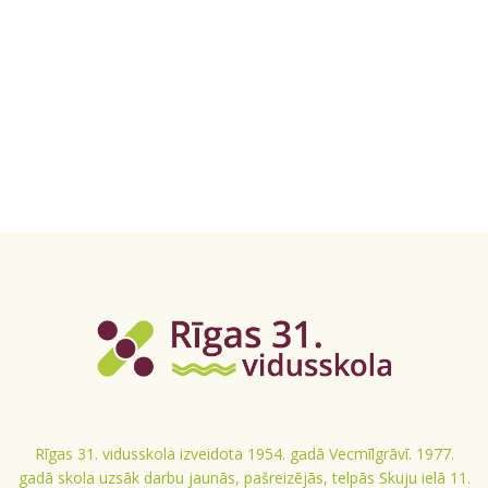
Rīgas 31. vidusskola izveidota 1954. gadā Vecmīlgrāvī. 1977.
gadā skola uzsāk darbu jaunās, pašreizējās, telpās Skuju ielā 11.