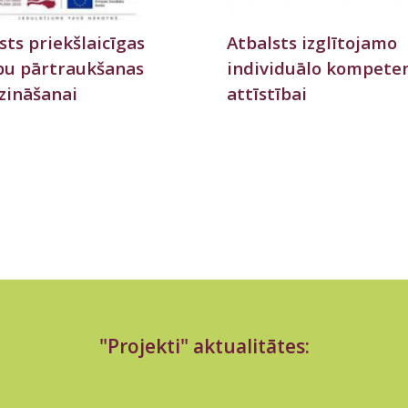
sts priekšlaicīgas
Atbalsts izglītojamo
bu pārtraukšanas
individuālo kompete
zināšanai
attīstībai
"Projekti" aktualitātes: