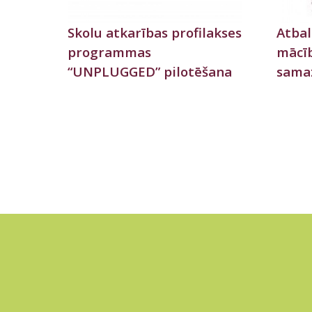
Skolu atkarības profilakses
Atbal
programmas
mācī
“UNPLUGGED” pilotēšana
sama