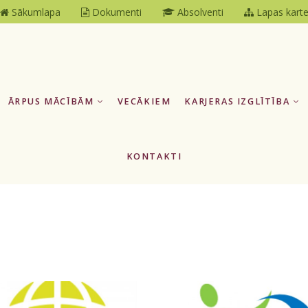
Sākumlapa
Dokumenti
Absolventi
Lapas kart
ĀRPUS MĀCĪBĀM
VECĀKIEM
KARJERAS IZGLĪTĪBA
KONTAKTI