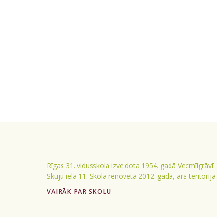
Rīgas 31. vidusskola izveidota 1954. gadā Vecmīlgrāvī.
Skuju ielā 11. Skola renovēta 2012. gadā, āra teritorij
VAIRĀK PAR SKOLU