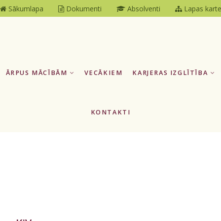
Sākumlapa
Dokumenti
Absolventi
Lapas kart
ĀRPUS MĀCĪBĀM
VECĀKIEM
KARJERAS IZGLĪTĪBA
KONTAKTI