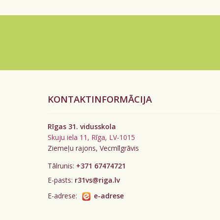
KONTAKTINFORMĀCIJA
Rīgas 31. vidusskola
Skuju iela 11, Rīga, LV-1015
Ziemeļu rajons, Vecmīlgrāvis
Tālrunis:
+371 67474721
E-pasts:
r31vs@riga.lv
E-adrese:
e-adrese