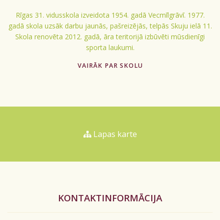
Rīgas 31. vidusskola izveidota 1954. gadā Vecmīlgrāvī. 1977.
gadā skola uzsāk darbu jaunās, pašreizējās, telpās Skuju ielā 11.
Skola renovēta 2012. gadā, āra teritorijā izbūvēti mūsdienīgi
sporta laukumi.
VAIRĀK PAR SKOLU
Lapas karte
KONTAKTINFORMĀCIJA