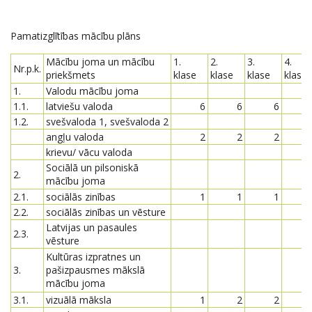
Pamatizglītības mācību plāns
Mācību joma un mācību
1.
2.
3.
4.
Nr.p.k.
priekšmets
klase
klase
klase
klase
1.
Valodu mācību joma
1.1.
latviešu valoda
6
6
6
1.2.
svešvaloda 1, svešvaloda 2
angļu valoda
2
2
2
krievu/ vācu valoda
Sociālā un pilsoniskā
2.
mācību joma
2.1.
sociālās zinības
1
1
1
2.2.
sociālās zinības un vēsture
Latvijas un pasaules
2.3.
vēsture
Kultūras izpratnes un
3.
pašizpausmes mākslā
mācību joma
3.1.
vizuālā māksla
1
2
2