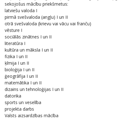
sekojošus mācību priekšmetus:
latviešu valoda I
pirmā svešvaloda (angļu) I un II
otrā svešvaloda (krievu vai vācu vai franču)
vēsture I
sociālās zinātnes I un II
literatūra I
kultūra un māksla I un II
fizika I un II
ķīmija I un II
bioloģija I un II
ģeogrāfija I un II
matemātika I un II
dizains un tehnoloģijas I un II
datorika
sports un veselība
projekta darbs
Valsts aizsardzības mācība