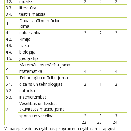
3.2.
mūzika
2
2
2
3.3.
literatūra
3.4.
teātra māksla
Dabaszinātņu mācību
4.
joma
4.1.
dabaszinības
2
2
2
4.2.
ķīmija
4.3.
fizika
4.4.
bioloģija
4.5.
ģeogrāfija
Matemātikas mācību joma
5.
matemātika
4
4
4
6.
Tehnoloģiju mācību joma
6.1.
dizains un tehnoloģijas
2
1
2
6.2.
datorika
6.3.
inženierzinības
Veselības un fiziskās
aktivitātes mācību joma
7.
sports un veselība
2
3
3
22
23
24
2
Vispārējās vidējās izglītības programmā izglītojamie apgūst