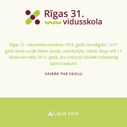
Rīgas 31. vidusskola izveidota 1954. gadā Vecmīlgrāvī. 1977.
gadā skola uzsāk darbu jaunās, pašreizējās, telpās Skuju ielā 11.
Skola renovēta 2012. gadā, āra teritorijā izbūvēti mūsdienīgi
sporta laukumi.
VAIRĀK PAR SKOLU
Lapas karte