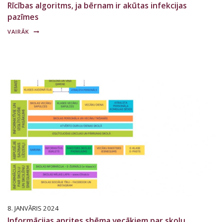
Rīcības algoritms, ja bērnam ir akūtas infekcijas
pazīmes
VAIRĀK
8. JANVĀRIS 2024
Informācijas aprites shēma vecākiem par skolu