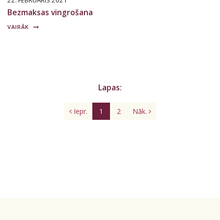
22. FEBRUĀRIS 2021
Bezmaksas vingrošana
VAIRĀK
Lapas:
Iepr.
1
2
Nāk.