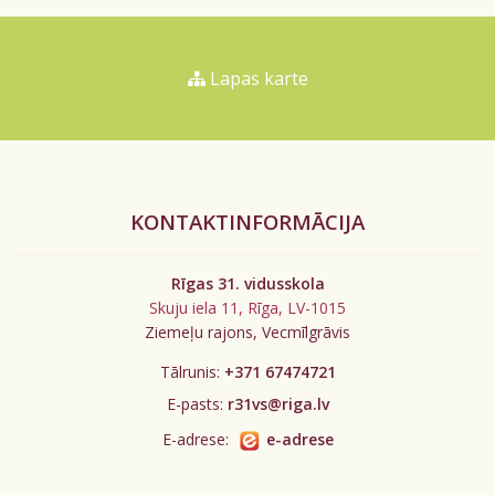
Lapas karte
KONTAKTINFORMĀCIJA
Rīgas 31. vidusskola
Skuju iela 11, Rīga, LV-1015
Ziemeļu rajons, Vecmīlgrāvis
Tālrunis:
+371 67474721
E-pasts:
r31vs@riga.lv
E-adrese:
e-adrese