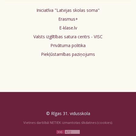
Iniciatīva "Latvijas skolas soma"
Erasmus+
E-klase.lv
Valsts izglītības satura centrs - VISC
Privātuma politika
Piekļūstamības paziņojums
© Rīgas 31. vidusskola
Vietnes darbībā NETIEK izmantotas sīkdatnes (cookies).