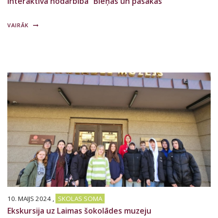
Interaktīvā nodarbība “Blēņas un pasakas”
VAIRĀK
10. MAIJS 2024
,
SKOLAS SOMA
Ekskursija uz Laimas šokolādes muzeju