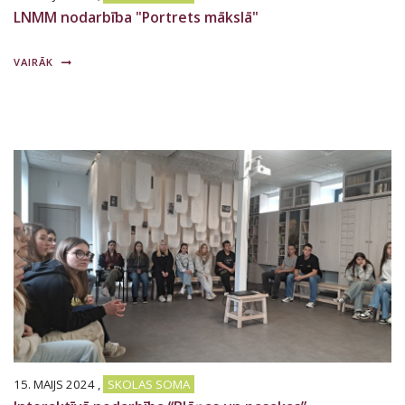
LNMM nodarbība "Portrets mākslā"
VAIRĀK
15. MAIJS 2024
,
SKOLAS SOMA