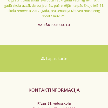
Rīgas 31. vidusskola izveidota 1954. gadā Vecmīlgrāvī. 1977.
gadā skola uzsāk darbu jaunās, pašreizējās, telpās Skuju ielā 11.
Skola renovēta 2012. gadā, āra teritorijā izbūvēti mūsdienīgi
sporta laukumi.
VAIRĀK PAR SKOLU
Lapas karte
KONTAKTINFORMĀCIJA
Rīgas 31. vidusskola