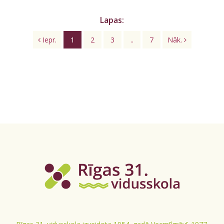
Lapas:
Iepr.
1
2
3
..
7
Nāk.