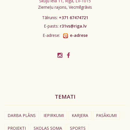
Skuju iela 11, Rīga, LV-1015
Ziemeļu rajons, Vecmīlgrāvis
Tālrunis:
+371 67474721
E-pasts:
r31vs@riga.lv
E-adrese:
e-adrese
TEMATI
DARBA PLĀNS
IEPIRKUMI
KARJERA
PASĀKUMI
PROJEKTI
SKOLAS SOMA
SPORTS