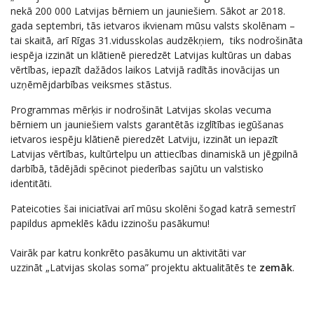
nekā 200 000 Latvijas bērniem un jauniešiem. Sākot ar 2018.
gada septembri, tās ietvaros ikvienam mūsu valsts skolēnam –
tai skaitā, arī Rīgas 31.vidusskolas audzēkņiem, tiks nodrošināta
iespēja izzināt un klātienē pieredzēt Latvijas kultūras un dabas
vērtības, iepazīt dažādos laikos Latvijā radītās inovācijas un
uzņēmējdarbības veiksmes stāstus.
Programmas mērķis ir nodrošināt Latvijas skolas vecuma
bērniem un jauniešiem valsts garantētās izglītības iegūšanas
ietvaros iespēju klātienē pieredzēt Latviju, izzināt un iepazīt
Latvijas vērtības, kultūrtelpu un attiecības dinamiskā un jēgpilnā
darbībā, tādējādi spēcinot piederības sajūtu un valstisko
identitāti.
Pateicoties šai iniciatīvai arī mūsu skolēni šogad katrā semestrī
papildus apmeklēs kādu izzinošu pasākumu!
Vairāk par katru konkrēto pasākumu un aktivitāti var
uzzināt „Latvijas skolas soma” projektu aktualitātēs te
zemāk
.