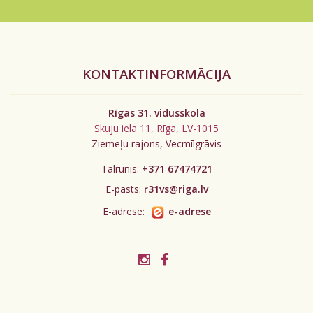
KONTAKTINFORMĀCIJA
Rīgas 31. vidusskola
Skuju iela 11, Rīga, LV-1015
Ziemeļu rajons, Vecmīlgrāvis
Tālrunis:
+371 67474721
E-pasts:
r31vs@riga.lv
E-adrese:
e-adrese