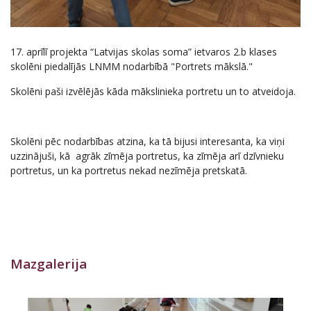
17. aprīlī projekta “Latvijas skolas soma” ietvaros 2.b klases
skolēni piedalījās LNMM nodarbībā "Portrets mākslā."
Skolēni paši izvēlējās kāda mākslinieka portretu un to atveidoja.
Skolēni pēc nodarbības atzina, ka tā bijusi interesanta, ka viņi
uzzinājuši, kā agrāk zīmēja portretus, ka zīmēja arī dzīvnieku
portretus, un ka portretus nekad nezīmēja pretskatā.
Mazgalerija