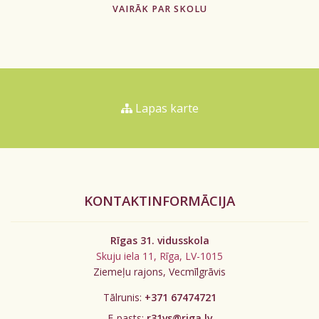
VAIRĀK PAR SKOLU
Lapas karte
KONTAKTINFORMĀCIJA
Rīgas 31. vidusskola
Skuju iela 11, Rīga, LV-1015
Ziemeļu rajons, Vecmīlgrāvis
Tālrunis:
+371 67474721
E-pasts:
r31vs@riga.lv