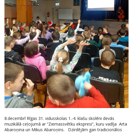
8.decembrī Rīgas 31. vidusskolas 1.-4. klašu skolēni devās
muzikālā ceļojumā ar “Ziemassvētku ekspresi”, kuru vadīja Arta
Abaroņina un Mikus Abaroņins. Dzirdējām gan tradicionālos