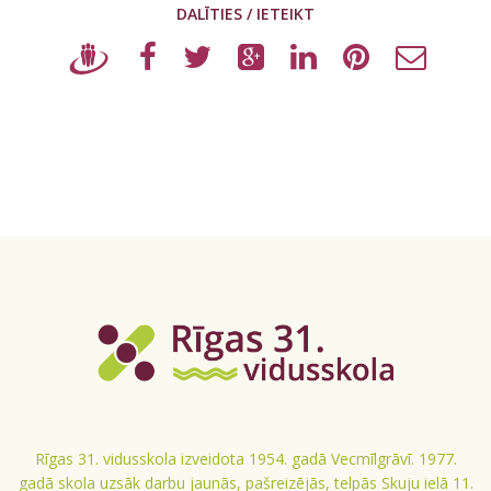
DALĪTIES / IETEIKT
Rīgas 31. vidusskola izveidota 1954. gadā Vecmīlgrāvī. 1977.
gadā skola uzsāk darbu jaunās, pašreizējās, telpās Skuju ielā 11.