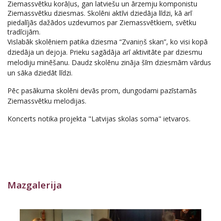
Ziemassvētku korāļus, gan latviešu un ārzemju komponistu
Ziemassvētku dziesmas. Skolēni aktīvi dziedāja līdzi, kā arī
piedalījās dažādos uzdevumos par Ziemassvētkiem, svētku
tradīcijām.
Vislabāk skolēniem patika dziesma “Zvaniņš skan”, ko visi kopā
dziedāja un dejoja. Prieku sagādāja arī aktivitāte par dziesmu
melodiju minēšanu. Daudz skolēnu zināja šīm dziesmām vārdus
un sāka dziedāt līdzi.
Pēc pasākuma skolēni devās prom, dungodami pazīstamās
Ziemassvētku melodijas.
Koncerts notika projekta "Latvijas skolas soma" ietvaros.
Mazgalerija