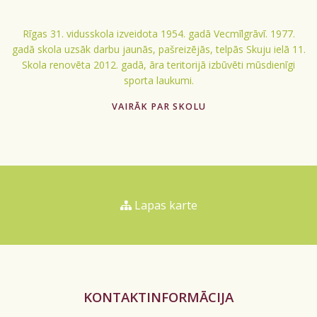
Rīgas 31. vidusskola izveidota 1954. gadā Vecmīlgrāvī. 1977.
gadā skola uzsāk darbu jaunās, pašreizējās, telpās Skuju ielā 11.
Skola renovēta 2012. gadā, āra teritorijā izbūvēti mūsdienīgi
sporta laukumi.
VAIRĀK PAR SKOLU
Lapas karte
KONTAKTINFORMĀCIJA