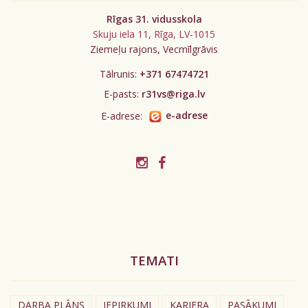
Rīgas 31. vidusskola
Skuju iela 11, Rīga, LV-1015
Ziemeļu rajons, Vecmīlgrāvis
Tālrunis:
+371 67474721
E-pasts:
r31vs@riga.lv
E-adrese:
e-adrese
TEMATI
DARBA PLĀNS
IEPIRKUMI
KARJERA
PASĀKUMI