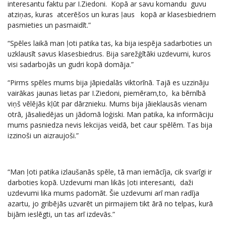
interesantu faktu par I.Ziedoni. Kopā ar savu komandu guvu
atziņas, kuras atcerēšos un kuras ļaus kopā ar klasesbiedriem
pasmieties un pasmaidīt.”
“Spēles laikā man ļoti patika tas, ka bija iespēja sadarboties un
uzklausīt savus klasesbiedrus. Bija sarežģītāki uzdevumi, kuros
visi sadarbojās un gudri kopā domāja.”
“Pirms spēles mums bija jāpiedalās viktorīnā. Tajā es uzzināju
vairākas jaunas lietas par I.Ziedoni, piemēram,to, ka bērnībā
viņš vēlējās kļūt par dārznieku. Mums bija jāieklausās vienam
otrā, jāsaliedējas un jādomā loģiski. Man patika, ka informāciju
mums pasniedza nevis lekcijas veidā, bet caur spēlēm. Tas bija
izzinoši un aizraujoši.”
“Man ļoti patika izlaušanās spēle, tā man iemācīja, cik svarīgi ir
darboties kopā. Uzdevumi man likās ļoti interesanti, daži
uzdevumi lika mums padomāt. Šie uzdevumi arī man radīja
azartu, jo gribējās uzvarēt un pirmajiem tikt ārā no telpas, kurā
bijām ieslēgti, un tas arī izdevās.”