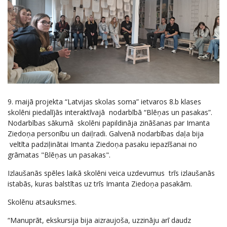
9. maijā projekta “Latvijas skolas soma” ietvaros 8.b klases
skolēni piedalījās interaktīvajā nodarbībā “Blēņas un pasakas”.
Nodarbības sākumā skolēni papildināja zināšanas par Imanta
Ziedoņa personību un daiļradi. Galvenā nodarbības daļa bija
veltīta padziļinātai Imanta Ziedoņa pasaku iepazīšanai no
grāmatas "Blēņas un pasakas".
Izlaušanās spēles laikā skolēni veica uzdevumus trīs izlaušanās
istabās, kuras balstītas uz trīs Imanta Ziedoņa pasakām.
Skolēnu atsauksmes.
“Manuprāt, ekskursija bija aizraujoša, uzzināju arī daudz