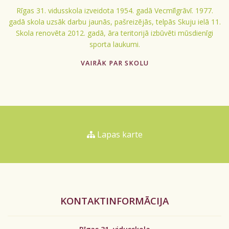
Rīgas 31. vidusskola izveidota 1954. gadā Vecmīlgrāvī. 1977.
gadā skola uzsāk darbu jaunās, pašreizējās, telpās Skuju ielā 11.
Skola renovēta 2012. gadā, āra teritorijā izbūvēti mūsdienīgi
sporta laukumi.
VAIRĀK PAR SKOLU
Lapas karte
KONTAKTINFORMĀCIJA