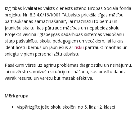
Izglītības kvalitātes valsts dienests īsteno Eiropas Sociālā fonda
projektu Nr. 8.3.4.0/16/I/001 "Atbalsts priekšlaicīgas mācību
pārtraukšanas samazināšanai", lai mazinātu to bērnu un
jauniešu skaitu, kas pārtrauc mācības un nepabeidz skolu.
Projekts veicina ilgtspējīgas sadarbības sistēmas veidošanu
starp pašvaldību, skolu, pedagogiem un vecākiem, lai laikus
identificētu bērnus un jauniešus ar
risku
pārtraukt mācības un
sniegtu viņiem personalizētu atbalstu.
Pasākumi vērsti uz agrīnu problēmas diagnostiku un risinājumu,
lai novērstu samilzušu situāciju risināšanu, kas prasītu daudz
vairāk resursu un varētu būt mazāk efektīva.
Mērķgrupa
:
vispārizglītojošo skolu skolēni no 5. līdz 12. klasei