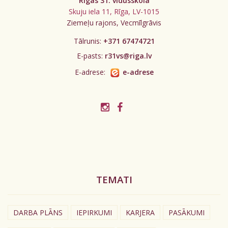
Rīgas 31. vidusskola
Skuju iela 11, Rīga, LV-1015
Ziemeļu rajons, Vecmīlgrāvis
Tālrunis:
+371 67474721
E-pasts:
r31vs@riga.lv
E-adrese:
e-adrese
TEMATI
DARBA PLĀNS
IEPIRKUMI
KARJERA
PASĀKUMI