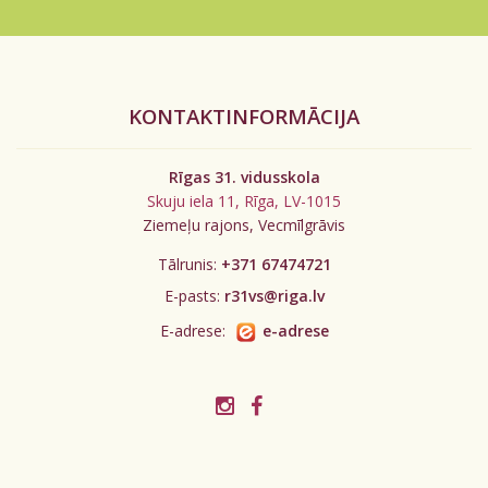
KONTAKTINFORMĀCIJA
Rīgas 31. vidusskola
Skuju iela 11, Rīga, LV-1015
Ziemeļu rajons, Vecmīlgrāvis
Tālrunis:
+371 67474721
E-pasts:
r31vs@riga.lv
E-adrese:
e-adrese