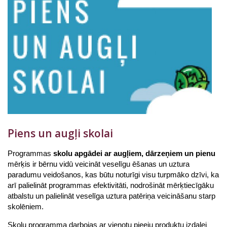
Piens un augļi skolai
Programmas
skolu apgādei ar augļiem, dārzeņiem un pienu
mērķis ir bērnu vidū veicināt veselīgu ēšanas un uztura
paradumu veidošanos, kas būtu noturīgi visu turpmāko dzīvi, ka
arī palielināt programmas efektivitāti, nodrošināt mērķtiecīgāku
atbalstu un palielināt veselīga uztura patēriņa veicināšanu starp
skolēniem.
Skolu programma darbojas ar vienotu pieeju produktu izdalei