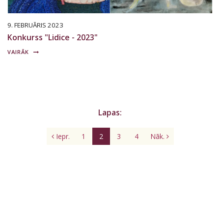
9. FEBRUĀRIS 2023
Konkurss "Lidice - 2023"
VAIRĀK
Lapas:
Iepr.
1
2
3
4
Nāk.