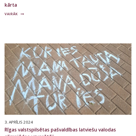
kārta
VAIRĀK
3. APRĪLIS 2024
Rīgas valstspilsētas pašvaldības latviešu valodas