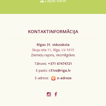
Lapas karte
KONTAKTINFORMĀCIJA
Rīgas 31. vidusskola
Skuju iela 11, Rīga, LV-1015
Ziemeļu rajons, Vecmīlgrāvis
Tālrunis:
+371 67474721
E-pasts:
r31vs@riga.lv
E-adrese:
e-adrese