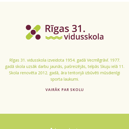
Rīgas 31. vidusskola izveidota 1954. gadā Vecmīlgrāvī. 1977.
gadā skola uzsāk darbu jaunās, pašreizējās, telpās Skuju ielā 11.
Skola renovēta 2012. gadā, āra teritorijā izbūvēti mūsdienīgi
sporta laukumi.
VAIRĀK PAR SKOLU