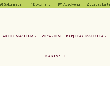
Sākumlapa
Dokumenti
Absolventi
Lapas kart
ĀRPUS MĀCĪBĀM
VECĀKIEM
KARJERAS IZGLĪTĪBA
KONTAKTI