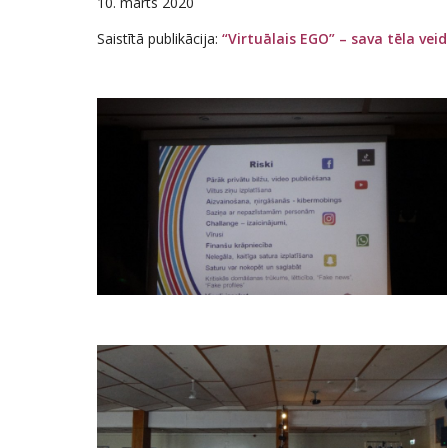
10. marts 2020
Saistītā publikācija:
“Virtuālais EGO” – sava tēla vei