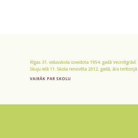
Rīgas 31. vidusskola izveidota 1954. gadā Vecmīlgrāvī.
Skuju ielā 11. Skola renovēta 2012. gadā, āra teritorij
VAIRĀK PAR SKOLU