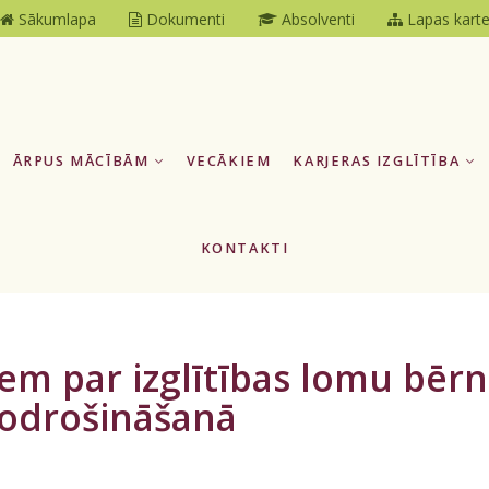
Sākumlapa
Dokumenti
Absolventi
Lapas kart
ĀRPUS MĀCĪBĀM
VECĀKIEM
KARJERAS IZGLĪTĪBA
KONTAKTI
m par izglītības lomu bērn
 nodrošināšanā