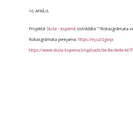
10. APRĪLIS
Projektā
Skola - kopienā
izstrādāta "“Rokasgrāmata vec
Rokasgrāmata pieejama:
https://ej.uz/2gvqx
https://www.skola-kopiena.lv/uploads/de/8e/de8e4d