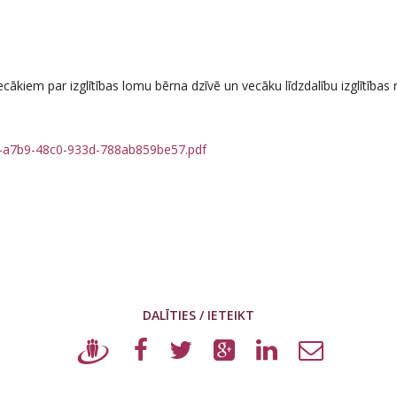
ākiem par izglītības lomu bērna dzīvē un vecāku līdzdalību izglītības
7f-a7b9-48c0-933d-788ab859be57.pdf
DALĪTIES / IETEIKT