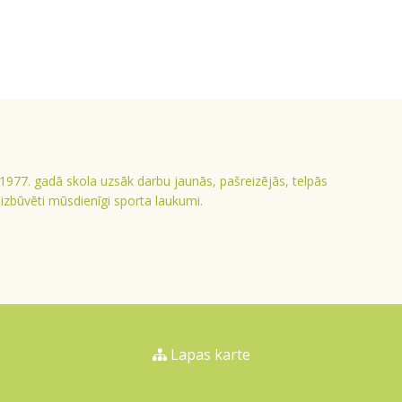
 1977. gadā skola uzsāk darbu jaunās, pašreizējās, telpās
ā izbūvēti mūsdienīgi sporta laukumi.
Lapas karte