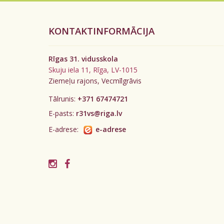
KONTAKTINFORMĀCIJA
Rīgas 31. vidusskola
Skuju iela 11, Rīga, LV-1015
Ziemeļu rajons, Vecmīlgrāvis
Tālrunis:
+371 67474721
E-pasts:
r31vs@riga.lv
E-adrese:
e-adrese