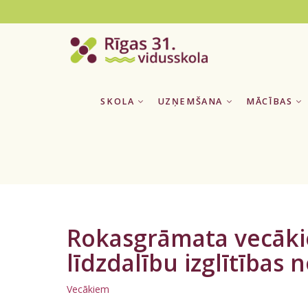
SKOLA
UZŅEMŠANA
MĀCĪBAS
Rokasgrāmata vecākie
līdzdalību izglītības
Vecākiem