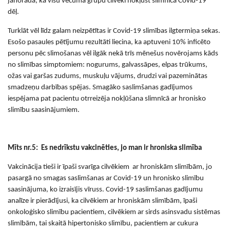
jānorāda, ka visu vecuma grupu cilvēki nokļūst slimnīcā Covid-19
dēļ.
Turklāt vēl līdz galam neizpētītas ir Covid-19 slimības ilgtermiņa sekas.
Esošo pasaules pētījumu rezultāti liecina, ka aptuveni 10% inficēto
personu pēc slimošanas vēl ilgāk nekā trīs mēnešus novērojams kāds
no slimības simptomiem: nogurums, galvassāpes, elpas trūkums,
ožas vai garšas zudums, muskuļu vājums, drudzi vai pazeminātas
smadzeņu darbības spējas. Smagāko saslimšanas gadījumos
iespējama pat pacientu otrreizēja nokļūšana slimnīcā ar hronisko
slimību saasinājumiem.
M
īts
nr.
5
:
Es nedrīkstu vakcinēties, jo
man ir hroniska slimība
Vakcinācija
tieši
ir īpaši svarīga cilvēkiem ar hroniskām slimībām, jo
pasargā no smagas saslimšanas ar Covid-19 un hronisko slimību
saasinājuma, ko izraisījis vīruss.
Covid-19 saslimšanas gadījumu
analīze ir pierādījusi, ka cilvēkiem ar hroniskām slimībām, īpaši
onkoloģisko slimību pacientiem, cilvēkiem ar sirds asinsvadu sistēmas
slimībām, tai skaitā hipertonisko slimību, pacientiem ar cukura