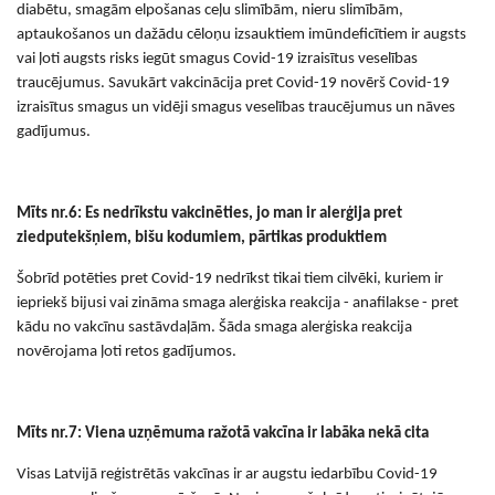
diabētu,
smagām elpošanas ceļu slimībām, nieru slimībām,
aptaukošanos un dažādu cēloņu izsauktiem imūndeficītiem ir augsts
vai ļoti augsts risks iegūt smagus Covid-19 izraisītus veselības
traucējumus. Savukārt vakcinācija pret Covid-19 novērš Covid-19
izraisītus smagus un vidēji smagus veselības traucējumus un nāves
gadījumus.
M
īts
nr.
6: Es nedrīkstu vakcinēties, jo
man ir alerģija pret
ziedputekšņiem,
bišu kodumiem, pārtikas produktiem
Šobrīd potēties pret Covid-19 nedrīkst tikai tiem cilvēki, kuriem ir
iepriekš bijusi vai zināma
smaga alerģiska reakcija - anafilakse - pret
kādu no vakcīnu sastāvdaļām. Šāda smaga alerģiska reakcija
novērojama ļoti retos gadījumos.
Mīts
nr.
7:
Viena uzņēmuma ražotā vakcīna ir labāka nekā cita
Visas Latvijā reģistrētās vakcīnas ir ar augstu iedarbību Covid-19