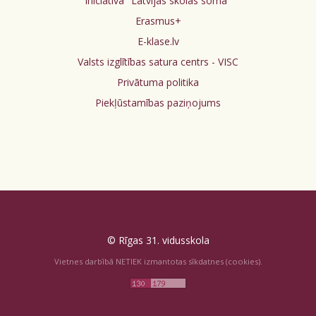
Iniciatīva "Latvijas skolas soma"
Erasmus+
E-klase.lv
Valsts izglītības satura centrs - VISC
Privātuma politika
Piekļūstamības paziņojums
© Rīgas 31. vidusskola
Vietnes darbībā NETIEK izmantotas sīkdatnes (cookies).