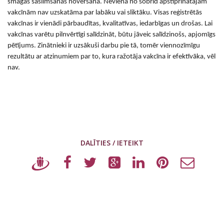
smagas saslimšanas novēršanā. Neviena no šobrīd apstiprinātajām
vakcīnām nav uzskatāma par labāku vai sliktāku. Visas reģistrētās
vakcīnas ir vienādi pārbaudītas, kvalitatīvas, iedarbīgas un drošas. Lai
vakcīnas varētu pilnvērtīgi salīdzināt, būtu jāveic salīdzinošs, apjomīgs
pētījums. Zinātnieki ir uzsākuši darbu pie tā, tomēr viennozīmīgu
rezultātu ar atzinumiem par to, kura ražotāja vakcīna ir efektīvāka, vēl
nav.
DALĪTIES / IETEIKT