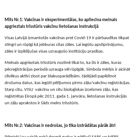
M
īts
Nr.1: Vakcīnas ir eksperimentālas, ko apliecina melnais
apgrieztais trīsstūris vakcīnu lietošanas instrukcijā
Visas Latvijā izmantotās vakcīnas pret Covid-19 ir pārbaudītas tikpat
stingri un rūpīgi kā jebkuras citas zāles. Lai iegūtu apstiprinājumu
,
zāles
ir izpildījušas visas uzraugošo institūciju prasības.
Melnais apgrieztais trīsstūris nozīmē tikai to, ka šīs ir zāles, kuras
pēcreģistrācijas
periodā uzrauga vēl rūpīgāk. Simbola mērķis ir aicināt
cilvēkus aktīvi ziņot par blakusparādībām, tādējādi papildinot
drošuma datus, kas iegūti pētījumos pirms zāļu/vakcīnu reģistrācijas.
Starp citu,
VISU
vakcīnu un citu bioloģiskas izcelsmes zāļu, kas
reģistrētas Eiropā pēc 2011. gada 1. janvāra, lietošanas instrukcijās
un zāļu aprakstos ir šāds melns trīsstūris.
M
īts
Nr.2: Vakcīnas ir nedrošas, jo tika izstrādātas pārāk ātri