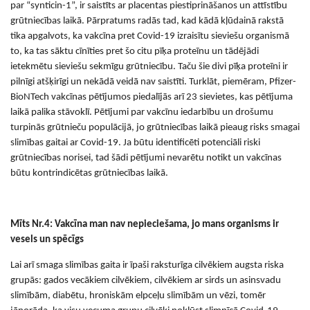
par “synticin-1”, ir saistīts ar placentas piestiprināšanos un attīstību
grūtniecības laikā. Pārpratums radās tad, kad kādā kļūdainā rakstā
tika apgalvots, ka vakcīna pret Covid-19 izraisītu sieviešu organismā
to, ka tas sāktu cīnīties pret šo citu pīķa proteīnu un tādējādi
ietekmētu sieviešu sekmīgu grūtniecību. Taču šie divi pīķa proteīni ir
pilnīgi atšķirīgi un nekādā veidā nav saistīti. Turklāt, piemēram, Pfizer-
BioNTech vakcīnas pētījumos piedalījās arī 23 sievietes, kas
pētījuma
laikā palika stāvoklī.
Pētījumi par vakcīnu iedarbību un drošumu
turpinās grūtnieču populācijā, jo
grūtniecības laikā pieaug risks smagai
slimības gaitai ar Covid-19. Ja būtu identificēti potenciāli riski
grūtniecības norisei, tad šādi pētījumi nevarētu notikt un vakcīnas
būtu
kontrindicētas
grūtniecības laikā.
M
īts Nr
.
4
: Vakcīna man nav nepieciešama, jo mans organisms ir
vesels un spēcīgs
Lai arī smaga slimības gaita ir īpaši raksturīga cilvēkiem augsta riska
grupās: gados vecākiem cilvēkiem, cilvēkiem ar sirds un asinsvadu
slimībām, diabētu, hroniskām elpceļu slimībām un vēzi, tomēr