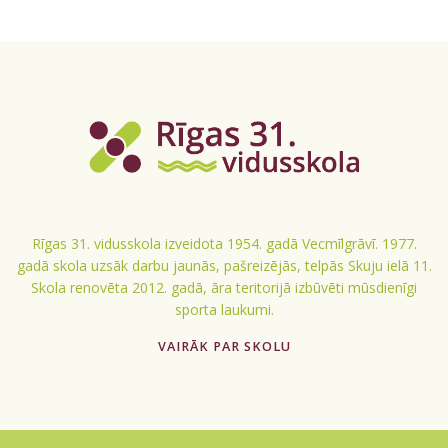
Rīgas 31. vidusskola izveidota 1954. gadā Vecmīlgrāvī. 1977.
gadā skola uzsāk darbu jaunās, pašreizējās, telpās Skuju ielā 11.
Skola renovēta 2012. gadā, āra teritorijā izbūvēti mūsdienīgi
sporta laukumi.
VAIRĀK PAR SKOLU