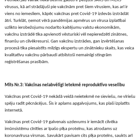
Pētnieki jau vairāk nekā desmit gadus ir pētījuši SARS un MERS
vīrusus, kā arī strādājuši pie vakcīnām pret šiem vīrusiem, kas arī ir
viens no iemesliem, kāpēc vakcīnas pret Covid-19 izdevās izstrādāt
ātri. Turklāt, ņemot vērā pandēmijas apmērus un vīrusa izplatībai
uzlikto ierobežojumu nodarīto kaitējumu valstu ekonomikām,
vakcīnu izstrādē tika apvienoti vēsturiski vēl nepieredzēti zinātnes,
finanšu un cilvēkresursi. Gan vakcīnu izstrādes, gan izvērtēšanas
procesā tika piesaistīts milzīgs ekspertu un zinātnieku skaits, kas veica
kvalitatīvu vakcīnu pārbaudi atbilstoši nemainīgi stingrām
reģistrēšanas prasībām.
M
īts
Nr.3: Vakcīnas nelabvēlīgi ietekmē reproduktīvo veselību
Vakcīnas pret Covid-19 nekādā veidā neietekmē ne sieviešu, ne vīriešu
spēju radīt pēcnācējus. Šis ir aplams apgalvojums, kas plaši izplatīts
internetā.
Vakcīnas pret Covid-19 galvenais uzdevums ir iemācīt cilvēka
imūnsistēmu cīnīties ar īpašo pīķa proteīnu, kas atrodams uz
koronavīrusa virsmas. Savukārt pavisam cits pīķa proteīns, saukts arī