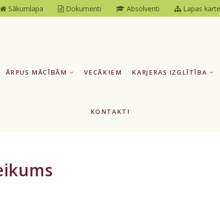
Sākumlapa
Dokumenti
Absolventi
Lapas kart
ĀRPUS MĀCĪBĀM
VECĀKIEM
KARJERAS IZGLĪTĪBA
KONTAKTI
veikums