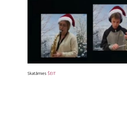
Skatāmies
ŠEIT