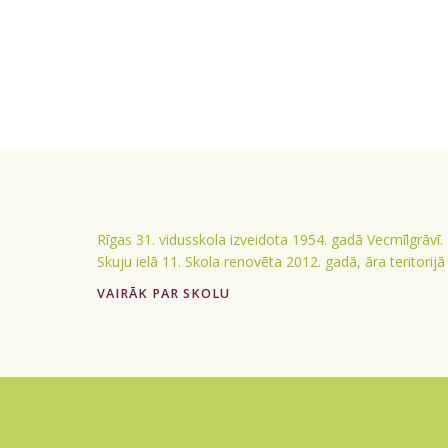
Rīgas 31. vidusskola izveidota 1954. gadā Vecmīlgrāvī.
Skuju ielā 11. Skola renovēta 2012. gadā, āra teritorij
VAIRĀK PAR SKOLU