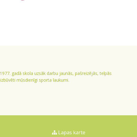
 1977. gadā skola uzsāk darbu jaunās, pašreizējās, telpās
ā izbūvēti mūsdienīgi sporta laukumi.
Lapas karte