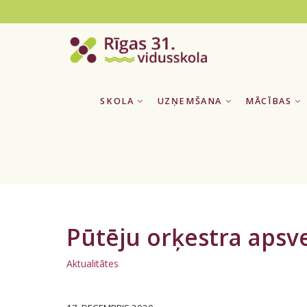
SKOLA
UZŅEMŠANA
MĀCĪBAS
Pūtēju orķestra aps
Aktualitātes