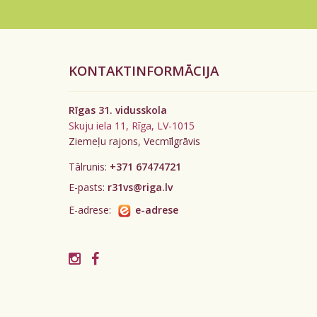
KONTAKTINFORMĀCIJA
Rīgas 31. vidusskola
Skuju iela 11, Rīga, LV-1015
Ziemeļu rajons, Vecmīlgrāvis
Tālrunis:
+371 67474721
E-pasts:
r31vs@riga.lv
E-adrese:
e-adrese