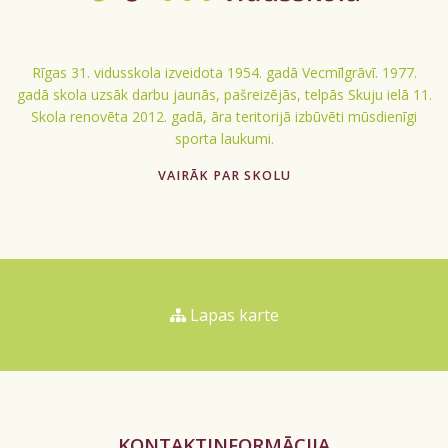
Rīgas 31. vidusskola izveidota 1954. gadā Vecmīlgrāvī. 1977.
gadā skola uzsāk darbu jaunās, pašreizējās, telpās Skuju ielā 11.
Skola renovēta 2012. gadā, āra teritorijā izbūvēti mūsdienīgi
sporta laukumi.
VAIRĀK PAR SKOLU
Lapas karte
KONTAKTINFORMĀCIJA