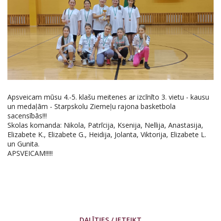
Apsveicam mūsu 4.-5. klašu meitenes ar izcīnīto 3. vietu - kausu
un medaļām - Starpskolu Ziemeļu rajona basketbola
sacensībās!!!
Skolas komanda: Nikola, Patrīcija, Ksenija, Nellija, Anastasija,
Elizabete K., Elizabete G., Heidija, Jolanta, Viktorija, Elizabete L.
un Gunita.
APSVEICAM!!!!!
DALĪTIES / IETEIKT