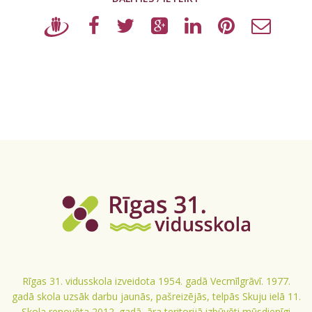
Rīgas 31. vidusskola izveidota 1954. gadā Vecmīlgrāvī. 1977.
gadā skola uzsāk darbu jaunās, pašreizējās, telpās Skuju ielā 11.
Skola renovēta 2012. gadā, āra teritorijā izbūvēti mūsdienīgi