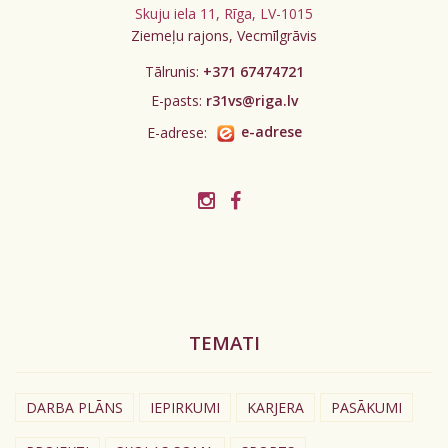
Skuju iela 11, Rīga, LV-1015
Ziemeļu rajons, Vecmīlgrāvis
Tālrunis:
+371 67474721
E-pasts:
r31vs@riga.lv
E-adrese:
e-adrese
TEMATI
DARBA PLĀNS
IEPIRKUMI
KARJERA
PASĀKUMI