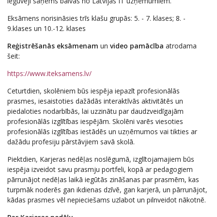
ieguvēji saņems balvas no Latvijas IT uzņēmumiem.
Eksāmens norisināsies trīs klašu grupās: 5. - 7. klases; 8. -
9.klases un 10.-12. klases
Reģistrēšanās eksāmenam
un
video pamācība
atrodama
šeit:
https://www.iteksamens.lv/
Ceturtdien, skolēniem būs iespēja iepazīt profesionālās
prasmes, iesaistoties dažādās interaktīvās aktivitātēs un
piedaloties nodarbībās, lai uzzinātu par daudzveidīgajām
profesionālās izglītības iespējām. Skolēni varēs viesoties
profesionālās izglītības iestādēs un uzņēmumos vai tikties ar
dažādu profesiju pārstāvjiem savā skolā.
Piektdien, Karjeras nedēļas noslēgumā, izglītojamajiem būs
iespēja izveidot savu prasmju portfeli, kopā ar pedagogiem
pārrunājot nedēļas laikā iegūtās zināšanas par prasmēm, kas
turpmāk noderēs gan ikdienas dzīvē, gan karjerā, un pārrunājot,
kādas prasmes vēl nepieciešams uzlabot un pilnveidot nākotnē.