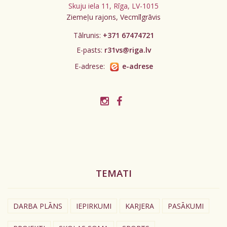
Skuju iela 11, Rīga, LV-1015
Ziemeļu rajons, Vecmīlgrāvis
Tālrunis:
+371 67474721
E-pasts:
r31vs@riga.lv
E-adrese:
e-adrese
TEMATI
DARBA PLĀNS
IEPIRKUMI
KARJERA
PASĀKUMI