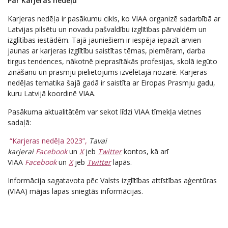
Par Karjeras nedēļu
Karjeras nedēļa ir pasākumu cikls, ko VIAA organizē sadarbībā ar
Latvijas pilsētu un novadu pašvaldību izglītības pārvaldēm un
izglītības iestādēm. Tajā jauniešiem ir iespēja iepazīt arvien
jaunas ar karjeras izglītību saistītas tēmas, piemēram, darba
tirgus tendences, nākotnē pieprasītākās profesijas, skolā iegūto
zināšanu un prasmju pielietojums izvēlētajā nozarē. Karjeras
nedēļas tematika šajā gadā ir saistīta ar Eiropas Prasmju gadu,
kuru Latvijā koordinē VIAA.
Pasākuma aktualitātēm var sekot līdzi VIAA tīmekļa vietnes
sadaļā:
“Karjeras nedēļa 2023”,
Tavai
karjerai
Facebook
un
X
jeb
Twitter
kontos, kā arī
VIAA
Facebook
un
X
jeb
Twitter
lapās.
Informācija sagatavota pēc Valsts izglītības attīstības aģentūras
(VIAA) mājas lapas sniegtās informācijas.