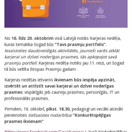
No
16. līdz 20. oktobrim
visā Latvijā notiks Karjeras nedēļa,
kuras tematika šogad būs
“Tavs prasmju portfelis”
.
Iesaistoties daudzveidīgās aktivitātēs, jaunieši varēs atklāt
karjerai un dzīvei noderīgas prasmes, tās apkopojot savā
prasmju portfelī
. Karjeras nedēļa notiks jau 11. reizi, un šogad
tā būs veltīta Eiropas Prasmju gadam.
Karjeras nedēļas ietvaros
ikvienam būs iespēja apzināt,
izvērtēt un attīstīt savai karjerai un dzīvei noderīgas
prasmes:
vispārīgās jeb caurviju prasmes, personīgās, IT un
profesionālās prasmes.
Pirmdien, 16. oktobrī
, plkst. 18.30
, pedagogi un vecāki aicināti
pievienoties
tiešsaistes nodarbībai
“Konkurētspējīgas
prasmes ikvienam”
(
https://www.facebook.com/TavaiKarjerai
), kurā Nodarbinātības