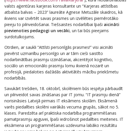
valsts aģentūras karjeras konsultante un “Karjeras attīstības
atbalsta balvas – 2023” laureāte Agnese Metuzāle skaidros, kā
ikviens var izvērtēt savas prasmes un izvēlēties piemērotāko
pieeju to pilnveidošanai. Tiešsaistes nodarbībai īpaši
aicināti
pievienoties pedagogi un vecāki
, un tai būs pieejams
surdotulkojums.
Otrdien, ar saukli “Attīsti personīgās prasmes!” visi aicināti
pievērst uzmanību personīgo un ar tām cieši saistīto
nodarbinātības prasmju izzināšanai, akcentējot kognitīvo,
sociālo un emocionālo prasmju lomu ikvienā nozarē un
profesijā, piedaloties dažādās aktivitātēs mācību priekšmetu
nodarbībās.
Savukārt trešdien, 18. oktobrī, skolēniem būs iespēja pārbaudīt
un pilnveidot savas zināšanas par IT jomu. “IT prasmju dienā”
norisināsies Latvijā pirmais IT eksāmens skolām. Eksāmenā
varēs piedalīties skolēni vairākās vecuma grupās, sākot no 5.
klases. Paredzēta arī praktiska nodarbība programmēšanas
pamatprasmju apguvei, īpaši iedrošinot piedalīties meitenes. IT
eksāmena un programmēšanas uzdevuma labāko rezultātu