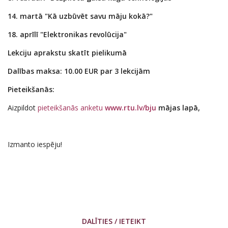
14. martā "Kā uzbūvēt savu māju kokā?"
18. aprīlī "Elektronikas revolūcija"
Lekciju aprakstu skatīt pielikumā
Dalības maksa:
10.00 EUR par 3 lekcijām
Pieteikšanās:
Aizpildot
pieteikšanās anketu
www.rtu.lv/bju
mājas lapā,
Izmanto iespēju!
DALĪTIES / IETEIKT