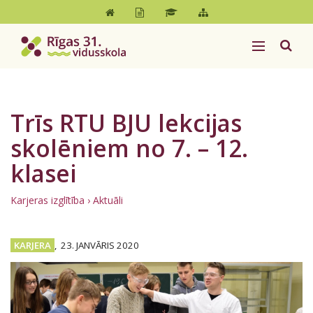
Trīs RTU BJU lekcijas
skolēniem no 7. – 12.
klasei
Karjeras izglītība
›
Aktuāli
KARJERA
,
23. JANVĀRIS 2020