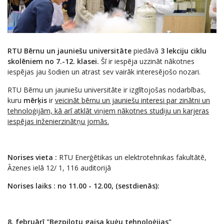
RTU Bērnu un jauniešu universitāte
piedāvā
3 lekciju ciklu
skolēniem no 7.-12. klasei.
Šī ir iespēja uzzināt nākotnes
iespējas jau šodien un atrast sev vairāk interesējošo nozari.
RTU Bērnu un jauniešu universitāte ir izglītojošas nodarbības,
kuru
mērķis
ir
veicināt bērnu un jauniešu interesi par zinātni un
tehnoloģijām, kā arī atklāt viņiem nākotnes studiju un karjeras
iespējas inženierzinātņu jomās.
Norises vieta
:
RTU Enerģētikas un elektrotehnikas fakultātē,
Āzenes ielā 12/ 1, 116 auditorijā
Norises laiks
: no 11.00 - 12.00, (sestdienās):
8. februārī "Bezpilotu gaisa kuģu tehnoloģijas"