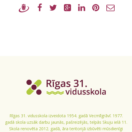
Rīgas 31. vidusskola izveidota 1954. gadā Vecmīlgrāvī. 1977.
gadā skola uzsāk darbu jaunās, pašreizējās, telpās Skuju ielā 11.
Skola renovēta 2012. gadā, āra teritorijā izbūvēti mūsdienīgi