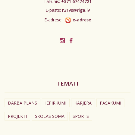
Tālrunis:
+371 67474721
E-pasts:
r31vs@riga.lv
E-adrese:
e-adrese
TEMATI
DARBA PLĀNS
IEPIRKUMI
KARJERA
PASĀKUMI
PROJEKTI
SKOLAS SOMA
SPORTS