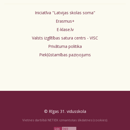
Iniciatīva "Latvijas skolas soma"
Erasmus+
E-klase.lv
Valsts izglītības satura centrs - VISC
Privātuma politika
Piekļūstamības paziņojums
© Rīgas 31. vidusskola
Vietnes darbībā NETIEK izmantotas sīkdatnes (cookies).