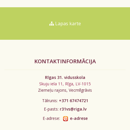
Lapas karte
KONTAKTINFORMĀCIJA
Rīgas 31. vidusskola
Skuju iela 11, Rīga, LV-1015
Ziemeļu rajons, Vecmīlgrāvis
Tālrunis:
+371 67474721
E-pasts:
r31vs@riga.lv
E-adrese:
e-adrese