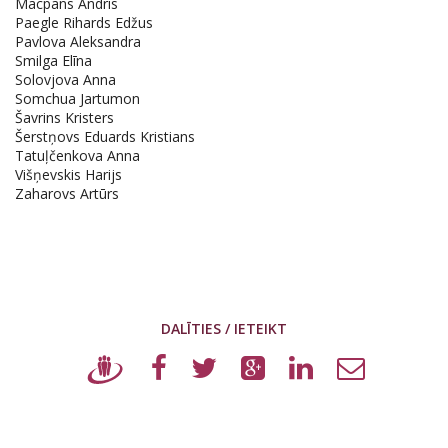
Macpans Andris
Paegle Rihards Edžus
Pavlova Aleksandra
Smilga Elīna
Solovjova Anna
Somchua Jartumon
Šavrins Kristers
Šerstņovs Eduards Kristians
Tatuļčenkova Anna
Višņevskis Harijs
Zaharovs Artūrs
DALĪTIES / IETEIKT