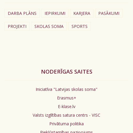
DARBA PLĀNS
IEPIRKUMI
KARJERA
PASĀKUMI
PROJEKTI
SKOLAS SOMA
SPORTS
NODERĪGAS SAITES
Iniciatīva "Latvijas skolas soma"
Erasmus+
E-klase.lv
Valsts izglītības satura centrs - VISC
Privātuma politika
Piekļūstamības paziņojums