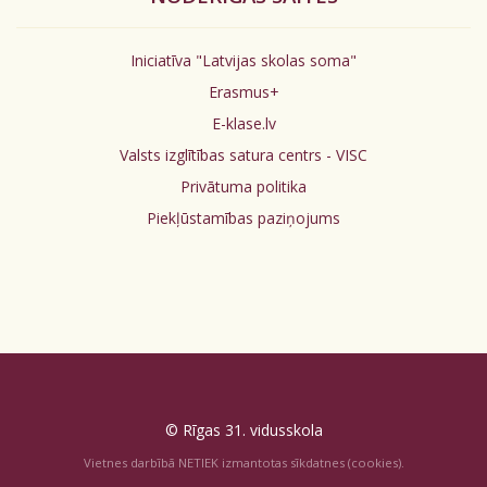
Iniciatīva "Latvijas skolas soma"
Erasmus+
E-klase.lv
Valsts izglītības satura centrs - VISC
Privātuma politika
Piekļūstamības paziņojums
© Rīgas 31. vidusskola
Vietnes darbībā NETIEK izmantotas sīkdatnes (cookies).