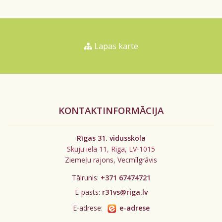
Lapas karte
KONTAKTINFORMĀCIJA
Rīgas 31. vidusskola
Skuju iela 11, Rīga, LV-1015
Ziemeļu rajons, Vecmīlgrāvis
Tālrunis:
+371 67474721
E-pasts:
r31vs@riga.lv
E-adrese:
e-adrese