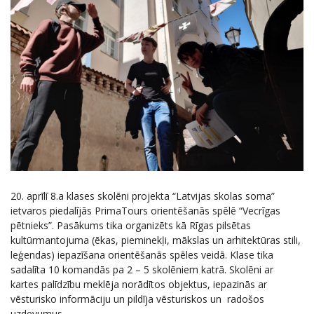
20. aprīlī 8.a klases skolēni projekta “Latvijas skolas soma”
ietvaros piedalījās PrimaTours orientēšanās spēlē “Vecrīgas
pētnieks”. Pasākums tika organizēts kā Rīgas pilsētas
kultūrmantojuma (ēkas, pieminekļi, mākslas un arhitektūras stili,
leģendas) iepazīšana orientēšanās spēles veidā. Klase tika
sadalīta 10 komandās pa 2 – 5 skolēniem katrā. Skolēni ar
kartes palīdzību meklēja norādītos objektus, iepazinās ar
vēsturisko informāciju un pildīja vēsturiskos un radošos
uzdevumus.