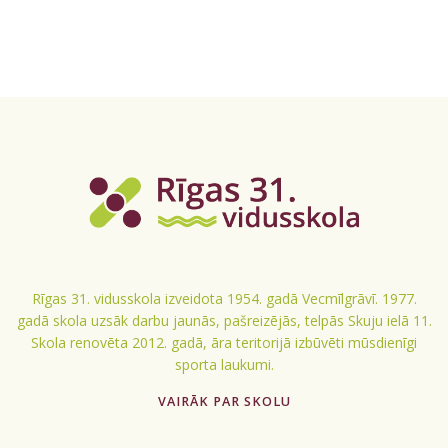
Rīgas 31. vidusskola izveidota 1954. gadā Vecmīlgrāvī. 1977.
gadā skola uzsāk darbu jaunās, pašreizējās, telpās Skuju ielā 11.
Skola renovēta 2012. gadā, āra teritorijā izbūvēti mūsdienīgi
sporta laukumi.
VAIRĀK PAR SKOLU