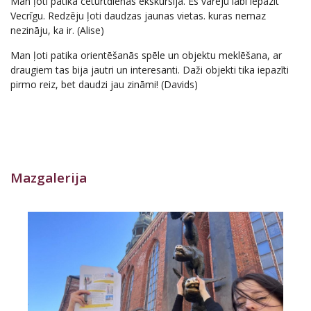
Man ļoti patika ceturtdienas ekskursija. Es varēju labi iepazīt
Vecrīgu. Redzēju ļoti daudzas jaunas vietas. kuras nemaz
nezināju, ka ir. (Alise)
Man ļoti patika orientēšanās spēle un objektu meklēšana, ar
draugiem tas bija jautri un interesanti. Daži objekti tika iepazīti
pirmo reiz, bet daudzi jau zināmi! (Davids)
Mazgalerija