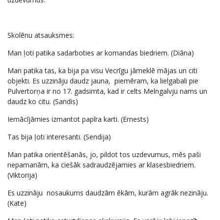
Skolēnu atsauksmes:
Man ļoti patika sadarboties ar komandas biedriem. (Diāna)
Man patika tas, ka bija pa visu Vecrīgu jāmeklē mājas un citi
objekti. Es uzzināju daudz jauna, piemēram, ka lielgabali pie
Pulvertorņa ir no 17. gadsimta, kad ir celts Melngalvju nams un
daudz ko citu. (Sandis)
Iemācījāmies izmantot papīra karti. (Ernests)
Tas bija ļoti interesanti. (Sendija)
Man patika orientēšanās, jo, pildot tos uzdevumus, mēs paši
nepamanām, ka ciešāk sadraudzējamies ar klasesbiedriem.
(Viktorija)
Es uzzināju nosaukums daudzām ēkām, kurām agrāk nezināju.
(Kate)