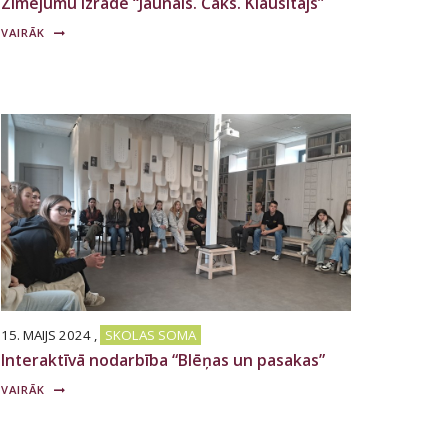
Zīmējumu izrāde “Jaunais. Čaks. Klausītājs”
VAIRĀK
15. MAIJS 2024
,
SKOLAS SOMA
Interaktīvā nodarbība “Blēņas un pasakas”
VAIRĀK