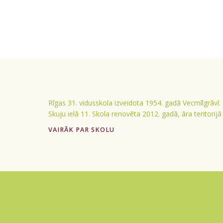
Rīgas 31. vidusskola izveidota 1954. gadā Vecmīlgrāvī.
Skuju ielā 11. Skola renovēta 2012. gadā, āra teritorij
VAIRĀK PAR SKOLU