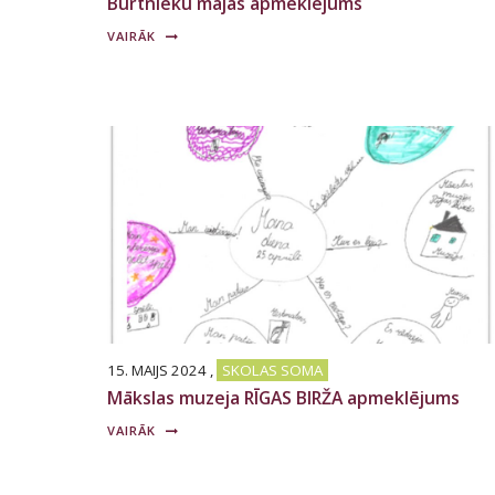
Burtnieku mājas apmeklējums
VAIRĀK
15. MAIJS 2024
,
SKOLAS SOMA
Mākslas muzeja RĪGAS BIRŽA apmeklējums
VAIRĀK