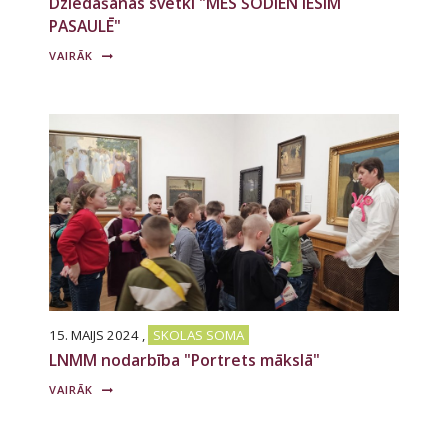
Dziedāšanas svētki "MĒS ŠODIEN IESIM
PASAULĒ"
VAIRĀK
15. MAIJS 2024
,
SKOLAS SOMA
LNMM nodarbība "Portrets mākslā"
VAIRĀK