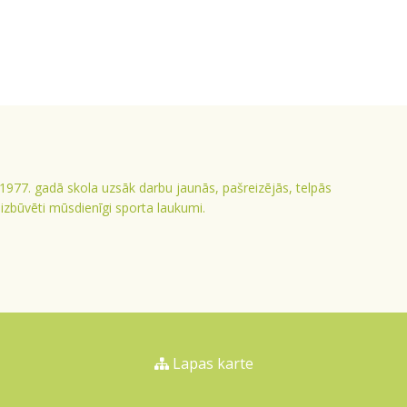
 1977. gadā skola uzsāk darbu jaunās, pašreizējās, telpās
ā izbūvēti mūsdienīgi sporta laukumi.
Lapas karte