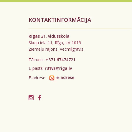
KONTAKTINFORMĀCIJA
Rīgas 31. vidusskola
Skuju iela 11, Rīga, LV-1015
Ziemeļu rajons, Vecmīlgrāvis
Tālrunis:
+371 67474721
E-pasts:
r31vs@riga.lv
E-adrese:
e-adrese