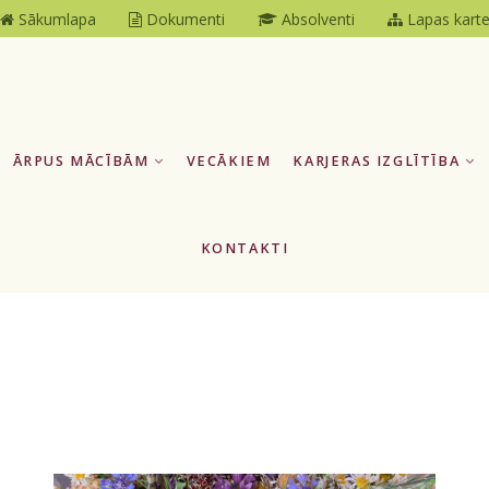
Sākumlapa
Dokumenti
Absolventi
Lapas kart
ĀRPUS MĀCĪBĀM
VECĀKIEM
KARJERAS IZGLĪTĪBA
KONTAKTI