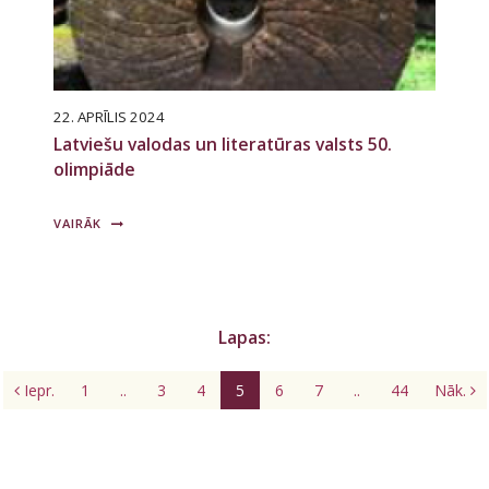
22. APRĪLIS 2024
Latviešu valodas un literatūras valsts 50.
olimpiāde
VAIRĀK
Lapas:
Iepr.
1
..
3
4
5
6
7
..
44
Nāk.